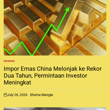
EKONOMI
P
O
Impor Emas China Melonjak ke Rekor
S
T
Dua Tahun, Permintaan Investor
E
Meningkat
D
I
N
July 26, 2026
Shama Mangla
o
n