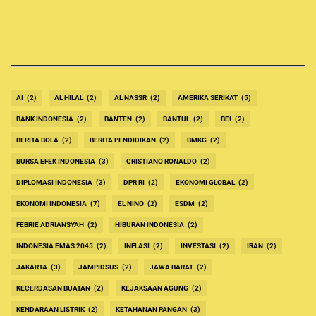
AI
(2)
AL HILAL
(2)
AL NASSR
(2)
AMERIKA SERIKAT
(5)
BANK INDONESIA
(2)
BANTEN
(2)
BANTUL
(2)
BEI
(2)
BERITA BOLA
(2)
BERITA PENDIDIKAN
(2)
BMKG
(2)
BURSA EFEK INDONESIA
(3)
CRISTIANO RONALDO
(2)
DIPLOMASI INDONESIA
(3)
DPR RI
(2)
EKONOMI GLOBAL
(2)
EKONOMI INDONESIA
(7)
EL NINO
(2)
ESDM
(2)
FEBRIE ADRIANSYAH
(2)
HIBURAN INDONESIA
(2)
INDONESIA EMAS 2045
(2)
INFLASI
(2)
INVESTASI
(2)
IRAN
(2)
JAKARTA
(3)
JAMPIDSUS
(2)
JAWA BARAT
(2)
KECERDASAN BUATAN
(2)
KEJAKSAAN AGUNG
(2)
KENDARAAN LISTRIK
(2)
KETAHANAN PANGAN
(3)