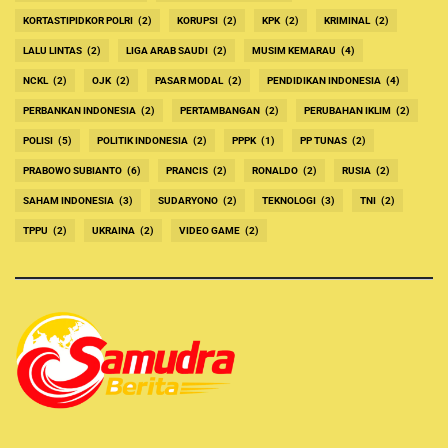
KORTASTIPIDKOR POLRI
(2)
KORUPSI
(2)
KPK
(2)
KRIMINAL
(2)
LALU LINTAS
(2)
LIGA ARAB SAUDI
(2)
MUSIM KEMARAU
(4)
NCKL
(2)
OJK
(2)
PASAR MODAL
(2)
PENDIDIKAN INDONESIA
(4)
PERBANKAN INDONESIA
(2)
PERTAMBANGAN
(2)
PERUBAHAN IKLIM
(2)
POLISI
(5)
POLITIK INDONESIA
(2)
PPPK
(1)
PP TUNAS
(2)
PRABOWO SUBIANTO
(6)
PRANCIS
(2)
RONALDO
(2)
RUSIA
(2)
SAHAM INDONESIA
(3)
SUDARYONO
(2)
TEKNOLOGI
(3)
TNI
(2)
TPPU
(2)
UKRAINA
(2)
VIDEO GAME
(2)