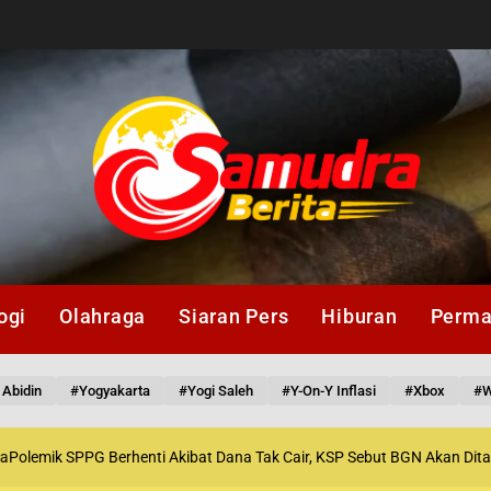
ogi
Olahraga
Siaran Pers
Hiburan
Perma
 Abidin
#Yogyakarta
#Yogi Saleh
#y-On-Y Inflasi
#Xbox
#W
 SPPG Berhenti Akibat Dana Tak Cair, KSP Sebut BGN Akan Ditata Ulang