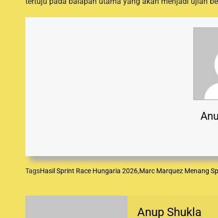
tertuju pada balapan utama yang akan menjadi ujian be
Anu
Tags
Hasil Sprint Race Hungaria 2026
,
Marc Marquez Menang Sp
Anup Shukla