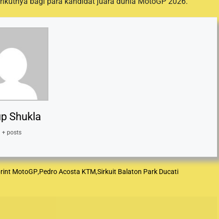
rikutnya bagi para kandidat juara dunia MotoGP 2026.
p Shukla
+ posts
rint MotoGP
,
Pedro Acosta KTM
,
Sirkuit Balaton Park Ducati