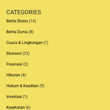
s
t
CATEGORIES
e
d
Berita Bisnis
(14)
b
y
Berita Dunia
(8)
Cuaca & Lingkungan
(1)
Ekonomi
(23)
Finansial
(2)
Hiburan
(4)
Hukum & Keadilan
(9)
Investasi
(1)
Kesehatan
(6)