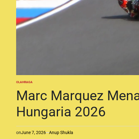
OLAHRAGA
P
O
Marc Marquez Mena
S
T
E
Hungaria 2026
D
I
N
on
June 7, 2026
Anup Shukla