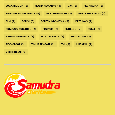
LOGAM MULIA
(2)
MUSIM KEMARAU
(4)
OJK
(2)
PEGADAIAN
(2)
PENDIDIKAN INDONESIA
(4)
PERTAMBANGAN
(2)
PERUBAHAN IKLIM
(2)
PLN
(2)
POLISI
(5)
POLITIK INDONESIA
(2)
PP TUNAS
(2)
PRABOWO SUBIANTO
(6)
PRANCIS
(2)
RONALDO
(2)
RUSIA
(2)
SAHAM INDONESIA
(3)
SELAT HORMUZ
(2)
SUDARYONO
(2)
TEKNOLOGI
(3)
TIMUR TENGAH
(2)
TNI
(2)
UKRAINA
(2)
VIDEO GAME
(2)