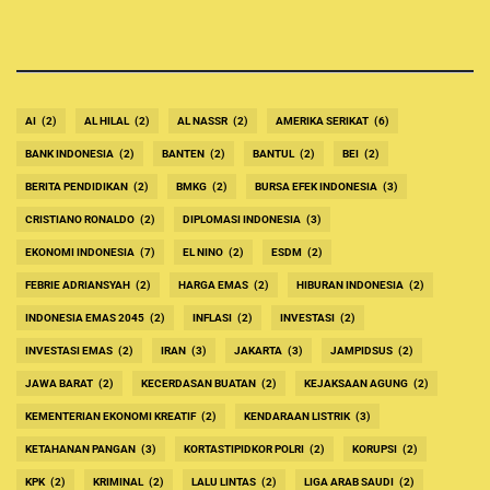
AI
(2)
AL HILAL
(2)
AL NASSR
(2)
AMERIKA SERIKAT
(6)
BANK INDONESIA
(2)
BANTEN
(2)
BANTUL
(2)
BEI
(2)
BERITA PENDIDIKAN
(2)
BMKG
(2)
BURSA EFEK INDONESIA
(3)
CRISTIANO RONALDO
(2)
DIPLOMASI INDONESIA
(3)
EKONOMI INDONESIA
(7)
EL NINO
(2)
ESDM
(2)
FEBRIE ADRIANSYAH
(2)
HARGA EMAS
(2)
HIBURAN INDONESIA
(2)
INDONESIA EMAS 2045
(2)
INFLASI
(2)
INVESTASI
(2)
INVESTASI EMAS
(2)
IRAN
(3)
JAKARTA
(3)
JAMPIDSUS
(2)
JAWA BARAT
(2)
KECERDASAN BUATAN
(2)
KEJAKSAAN AGUNG
(2)
KEMENTERIAN EKONOMI KREATIF
(2)
KENDARAAN LISTRIK
(3)
KETAHANAN PANGAN
(3)
KORTASTIPIDKOR POLRI
(2)
KORUPSI
(2)
KPK
(2)
KRIMINAL
(2)
LALU LINTAS
(2)
LIGA ARAB SAUDI
(2)