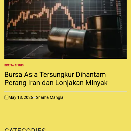
BERITA BISNIS
P
O
Bursa Asia Tersungkur Dihantam
S
T
Perang Iran dan Lonjakan Minyak
E
D
I
May 18, 2026
Shama Mangla
N
o
n
CATEGORIES