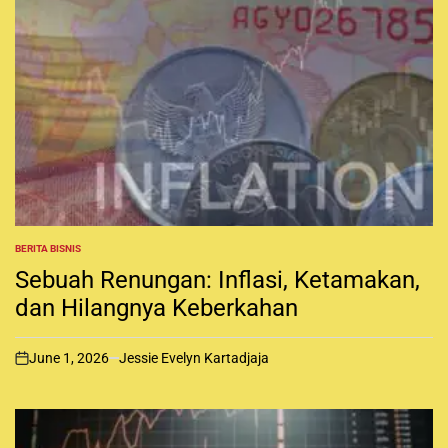
BERITA BISNIS
P
O
Sebuah Renungan: Inflasi, Ketamakan,
S
T
dan Hilangnya Keberkahan
E
D
I
June 1, 2026
Jessie Evelyn Kartadjaja
N
o
n