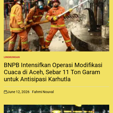
LINGKUNGAN
P
O
BNPB Intensifkan Operasi Modifikasi
S
T
Cuaca di Aceh, Sebar 11 Ton Garam
E
untuk Antisipasi Karhutla
D
I
N
June 12, 2026
Fahmi Nouval
o
n