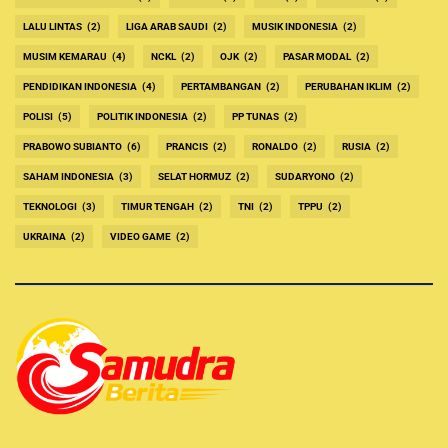
LALU LINTAS
(2)
LIGA ARAB SAUDI
(2)
MUSIK INDONESIA
(2)
MUSIM KEMARAU
(4)
NCKL
(2)
OJK
(2)
PASAR MODAL
(2)
PENDIDIKAN INDONESIA
(4)
PERTAMBANGAN
(2)
PERUBAHAN IKLIM
(2)
POLISI
(5)
POLITIK INDONESIA
(2)
PP TUNAS
(2)
PRABOWO SUBIANTO
(6)
PRANCIS
(2)
RONALDO
(2)
RUSIA
(2)
SAHAM INDONESIA
(3)
SELAT HORMUZ
(2)
SUDARYONO
(2)
TEKNOLOGI
(3)
TIMUR TENGAH
(2)
TNI
(2)
TPPU
(2)
UKRAINA
(2)
VIDEO GAME
(2)