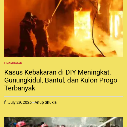
LINGKUNGAN
P
O
Kasus Kebakaran di DIY Meningkat,
S
T
Gunungkidul, Bantul, dan Kulon Progo
E
Terbanyak
D
I
N
July 29, 2026
Anup Shukla
o
n