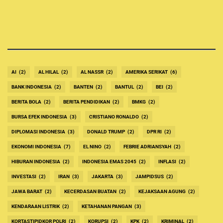
AI
(2)
AL HILAL
(2)
AL NASSR
(2)
AMERIKA SERIKAT
(6)
BANK INDONESIA
(2)
BANTEN
(2)
BANTUL
(2)
BEI
(2)
BERITA BOLA
(2)
BERITA PENDIDIKAN
(2)
BMKG
(2)
BURSA EFEK INDONESIA
(3)
CRISTIANO RONALDO
(2)
DIPLOMASI INDONESIA
(3)
DONALD TRUMP
(2)
DPR RI
(2)
EKONOMI INDONESIA
(7)
EL NINO
(2)
FEBRIE ADRIANSYAH
(2)
HIBURAN INDONESIA
(2)
INDONESIA EMAS 2045
(2)
INFLASI
(2)
INVESTASI
(2)
IRAN
(3)
JAKARTA
(3)
JAMPIDSUS
(2)
JAWA BARAT
(2)
KECERDASAN BUATAN
(2)
KEJAKSAAN AGUNG
(2)
KENDARAAN LISTRIK
(2)
KETAHANAN PANGAN
(3)
KORTASTIPIDKOR POLRI
(2)
KORUPSI
(2)
KPK
(2)
KRIMINAL
(2)