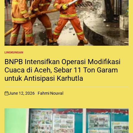
LINGKUNGAN
P
O
BNPB Intensifkan Operasi Modifikasi
S
T
Cuaca di Aceh, Sebar 11 Ton Garam
E
untuk Antisipasi Karhutla
D
I
N
June 12, 2026
Fahmi Nouval
o
n