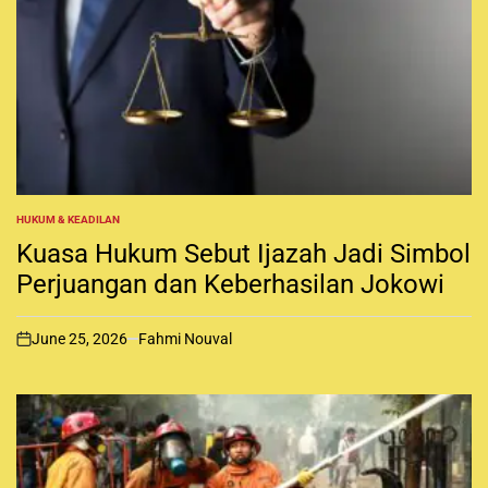
HUKUM & KEADILAN
P
O
Kuasa Hukum Sebut Ijazah Jadi Simbol
S
T
Perjuangan dan Keberhasilan Jokowi
E
D
I
June 25, 2026
Fahmi Nouval
N
o
n