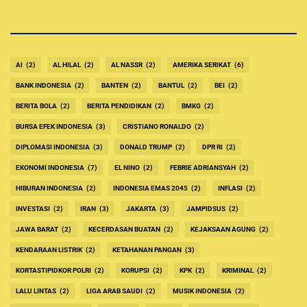
AI
(2)
AL HILAL
(2)
AL NASSR
(2)
AMERIKA SERIKAT
(6)
BANK INDONESIA
(2)
BANTEN
(2)
BANTUL
(2)
BEI
(2)
BERITA BOLA
(2)
BERITA PENDIDIKAN
(2)
BMKG
(2)
BURSA EFEK INDONESIA
(3)
CRISTIANO RONALDO
(2)
DIPLOMASI INDONESIA
(3)
DONALD TRUMP
(2)
DPR RI
(2)
EKONOMI INDONESIA
(7)
EL NINO
(2)
FEBRIE ADRIANSYAH
(2)
HIBURAN INDONESIA
(2)
INDONESIA EMAS 2045
(2)
INFLASI
(2)
INVESTASI
(2)
IRAN
(3)
JAKARTA
(3)
JAMPIDSUS
(2)
JAWA BARAT
(2)
KECERDASAN BUATAN
(2)
KEJAKSAAN AGUNG
(2)
KENDARAAN LISTRIK
(2)
KETAHANAN PANGAN
(3)
KORTASTIPIDKOR POLRI
(2)
KORUPSI
(2)
KPK
(2)
KRIMINAL
(2)
LALU LINTAS
(2)
LIGA ARAB SAUDI
(2)
MUSIK INDONESIA
(2)