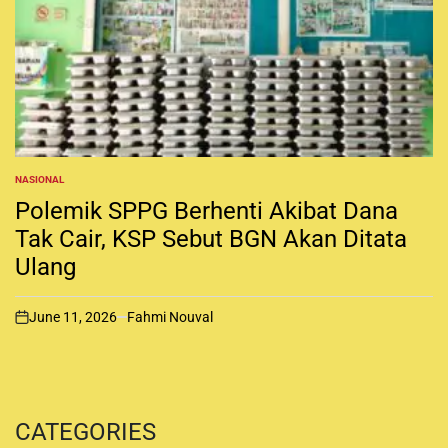
NASIONAL
P
O
Polemik SPPG Berhenti Akibat Dana
S
T
Tak Cair, KSP Sebut BGN Akan Ditata
E
Ulang
D
I
N
June 11, 2026
Fahmi Nouval
o
n
CATEGORIES