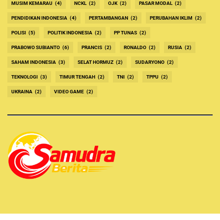
MUSIM KEMARAU
(4)
NCKL
(2)
OJK
(2)
PASAR MODAL
(2)
PENDIDIKAN INDONESIA
(4)
PERTAMBANGAN
(2)
PERUBAHAN IKLIM
(2)
POLISI
(5)
POLITIK INDONESIA
(2)
PP TUNAS
(2)
PRABOWO SUBIANTO
(6)
PRANCIS
(2)
RONALDO
(2)
RUSIA
(2)
SAHAM INDONESIA
(3)
SELAT HORMUZ
(2)
SUDARYONO
(2)
TEKNOLOGI
(3)
TIMUR TENGAH
(2)
TNI
(2)
TPPU
(2)
UKRAINA
(2)
VIDEO GAME
(2)