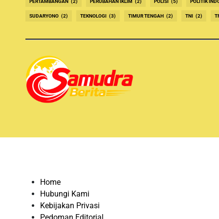
PERTAMBANGAN
(2)
PERUBAHAN IKLIM
(2)
POLISI
(5)
POLITIK IND
SUDARYONO
(2)
TEKNOLOGI
(3)
TIMUR TENGAH
(2)
TNI
(2)
T
Home
Hubungi Kami
Kebijakan Privasi
Pedoman Editorial