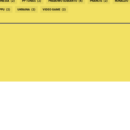
ONESIA
(2)
PP TUNAS
(2)
PRABOWO SUBIANTO
(6)
PRANCIS
(2)
RONALDO
PPU
(2)
UKRAINA
(2)
VIDEO GAME
(2)