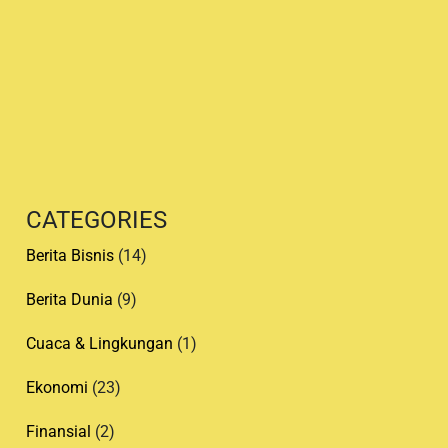
s
t
e
d
b
y
CATEGORIES
Berita Bisnis
(14)
Berita Dunia
(9)
Cuaca & Lingkungan
(1)
Ekonomi
(23)
Finansial
(2)