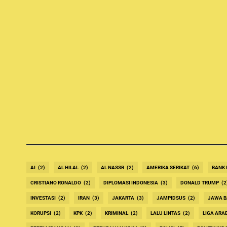
AI
(2)
AL HILAL
(2)
AL NASSR
(2)
AMERIKA SERIKAT
(6)
BANK 
CRISTIANO RONALDO
(2)
DIPLOMASI INDONESIA
(3)
DONALD TRUMP
(2
INVESTASI
(2)
IRAN
(3)
JAKARTA
(3)
JAMPIDSUS
(2)
JAWA B
KORUPSI
(2)
KPK
(2)
KRIMINAL
(2)
LALU LINTAS
(2)
LIGA ARA