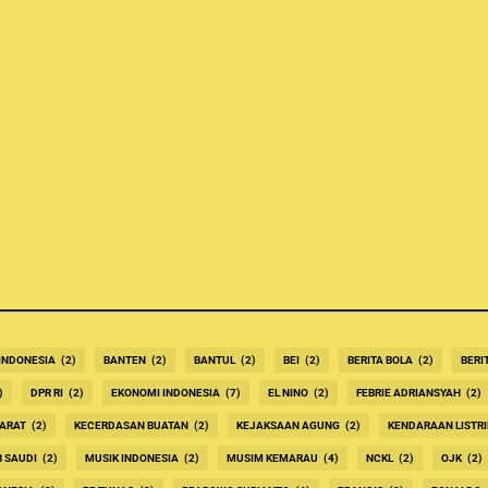
INDONESIA
(2)
BANTEN
(2)
BANTUL
(2)
BEI
(2)
BERITA BOLA
(2)
BERI
)
DPR RI
(2)
EKONOMI INDONESIA
(7)
EL NINO
(2)
FEBRIE ADRIANSYAH
(2)
ARAT
(2)
KECERDASAN BUATAN
(2)
KEJAKSAAN AGUNG
(2)
KENDARAAN LISTRI
B SAUDI
(2)
MUSIK INDONESIA
(2)
MUSIM KEMARAU
(4)
NCKL
(2)
OJK
(2)