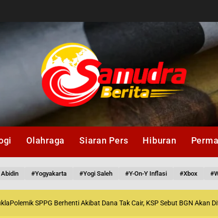
ogi
Olahraga
Siaran Pers
Hiburan
Perma
 Abidin
#Yogyakarta
#Yogi Saleh
#y-On-Y Inflasi
#Xbox
#W
Polemik SPPG Berhenti Akibat Dana Tak Cair, KSP Sebut BGN Akan Ditat