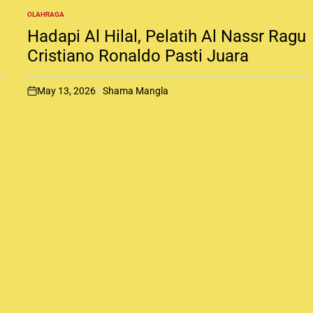
OLAHRAGA
P
O
Hadapi Al Hilal, Pelatih Al Nassr Ragu
S
T
Cristiano Ronaldo Pasti Juara
E
D
I
May 13, 2026
Shama Mangla
N
o
n