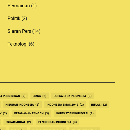
Permainan
(1)
Politik
(2)
Siaran Pers
(14)
Teknologi
(6)
TA PENDIDIKAN
(2)
BMKG
(2)
BURSA EFEK INDONESIA
(3)
HIBURAN INDONESIA
(2)
INDONESIA EMAS 2045
(2)
INFLASI
(2)
K
(2)
KETAHANAN PANGAN
(3)
KORTASTIPIDKOR POLRI
(2)
PASAR MODAL
(2)
PENDIDIKAN INDONESIA
(4)