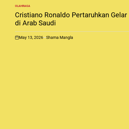
OLAHRAGA
P
O
Cristiano Ronaldo Pertaruhkan Gelar
S
T
di Arab Saudi
E
D
I
May 13, 2026
Shama Mangla
N
o
n