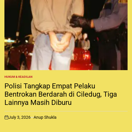
HUKUM & KEADILAN
P
O
Polisi Tangkap Empat Pelaku
S
T
Bentrokan Berdarah di Ciledug, Tiga
E
Lainnya Masih Diburu
D
I
N
July 3, 2026
Anup Shukla
o
n