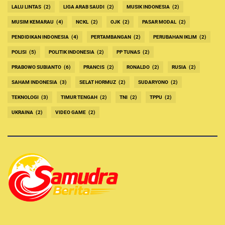
LALU LINTAS
(2)
LIGA ARAB SAUDI
(2)
MUSIK INDONESIA
(2)
MUSIM KEMARAU
(4)
NCKL
(2)
OJK
(2)
PASAR MODAL
(2)
PENDIDIKAN INDONESIA
(4)
PERTAMBANGAN
(2)
PERUBAHAN IKLIM
(2)
POLISI
(5)
POLITIK INDONESIA
(2)
PP TUNAS
(2)
PRABOWO SUBIANTO
(6)
PRANCIS
(2)
RONALDO
(2)
RUSIA
(2)
SAHAM INDONESIA
(3)
SELAT HORMUZ
(2)
SUDARYONO
(2)
TEKNOLOGI
(3)
TIMUR TENGAH
(2)
TNI
(2)
TPPU
(2)
UKRAINA
(2)
VIDEO GAME
(2)