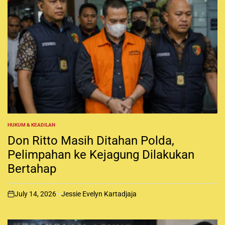
HUKUM & KEADILAN
P
O
Don Ritto Masih Ditahan Polda,
S
T
Pelimpahan ke Kejagung Dilakukan
E
Bertahap
D
I
N
July 14, 2026
Jessie Evelyn Kartadjaja
o
n