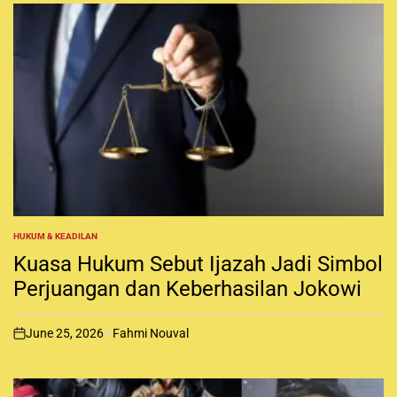
HUKUM & KEADILAN
P
O
Kuasa Hukum Sebut Ijazah Jadi Simbol
S
T
Perjuangan dan Keberhasilan Jokowi
E
D
I
June 25, 2026
Fahmi Nouval
N
o
n