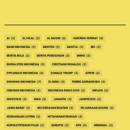
AI
(2)
AL HILAL
(2)
AL NASSR
(2)
AMERIKA SERIKAT
(6)
BANK INDONESIA
(2)
BANTEN
(2)
BANTUL
(2)
BEI
(2)
BERITA BOLA
(2)
BERITA PENDIDIKAN
(2)
BMKG
(2)
BURSA EFEK INDONESIA
(3)
CRISTIANO RONALDO
(2)
DIPLOMASI INDONESIA
(3)
DONALD TRUMP
(2)
DPR RI
(2)
EKONOMI INDONESIA
(7)
EL NINO
(2)
FEBRIE ADRIANSYAH
(2)
HIBURAN INDONESIA
(2)
INDONESIA EMAS 2045
(2)
INFLASI
(2)
INVESTASI
(2)
IRAN
(3)
JAKARTA
(3)
JAMPIDSUS
(2)
JAWA BARAT
(2)
KECERDASAN BUATAN
(2)
KEJAKSAAN AGUNG
(2)
KENDARAAN LISTRIK
(2)
KETAHANAN PANGAN
(3)
KORTASTIPIDKOR POLRI
(2)
KORUPSI
(2)
KPK
(2)
KRIMINAL
(2)