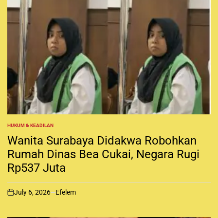
HUKUM & KEADILAN
P
O
Wanita Surabaya Didakwa Robohkan
S
T
Rumah Dinas Bea Cukai, Negara Rugi
E
Rp537 Juta
D
I
N
July 6, 2026
Efelem
o
n