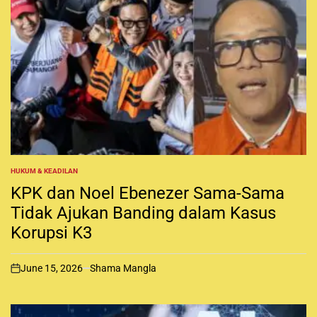
HUKUM & KEADILAN
P
O
KPK dan Noel Ebenezer Sama-Sama
S
T
Tidak Ajukan Banding dalam Kasus
E
Korupsi K3
D
I
N
June 15, 2026
Shama Mangla
o
n