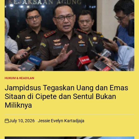
HUKUM & KEADILAN
P
O
Jampidsus Tegaskan Uang dan Emas
S
T
Sitaan di Cipete dan Sentul Bukan
E
Miliknya
D
I
N
July 10, 2026
Jessie Evelyn Kartadjaja
o
n