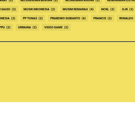
ARAT
(2)
KECERDASAN BUATAN
(2)
KEJAKSAAN AGUNG
(2)
KENDARAAN LISTRI
B SAUDI
(2)
MUSIK INDONESIA
(2)
MUSIM KEMARAU
(4)
NCKL
(2)
OJK
(2)
ONESIA
(2)
PP TUNAS
(2)
PRABOWO SUBIANTO
(6)
PRANCIS
(2)
RONALDO
PPU
(2)
UKRAINA
(2)
VIDEO GAME
(2)