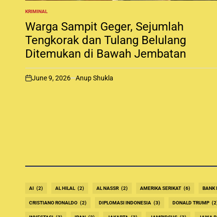
KRIMINAL
P
O
Warga Sampit Geger, Sejumlah
S
T
Tengkorak dan Tulang Belulang
E
Ditemukan di Bawah Jembatan
D
I
N
June 9, 2026
Anup Shukla
o
n
AI
(2)
AL HILAL
(2)
AL NASSR
(2)
AMERIKA SERIKAT
(6)
BANK 
CRISTIANO RONALDO
(2)
DIPLOMASI INDONESIA
(3)
DONALD TRUMP
(2