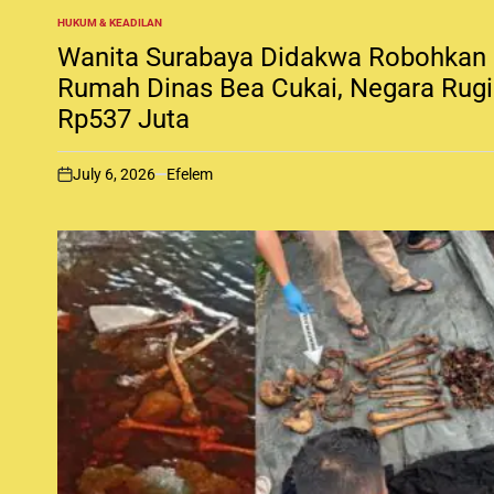
HUKUM & KEADILAN
P
O
Wanita Surabaya Didakwa Robohkan
S
T
Rumah Dinas Bea Cukai, Negara Rugi
E
Rp537 Juta
D
I
N
July 6, 2026
Efelem
o
n