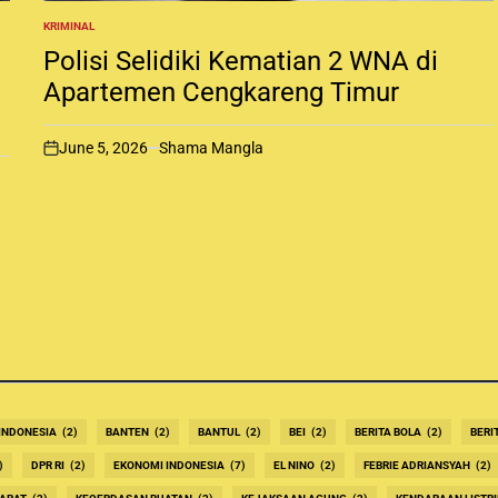
KRIMINAL
P
O
Polisi Selidiki Kematian 2 WNA di
S
T
Apartemen Cengkareng Timur
E
D
I
June 5, 2026
Shama Mangla
N
o
n
INDONESIA
(2)
BANTEN
(2)
BANTUL
(2)
BEI
(2)
BERITA BOLA
(2)
BERI
)
DPR RI
(2)
EKONOMI INDONESIA
(7)
EL NINO
(2)
FEBRIE ADRIANSYAH
(2)