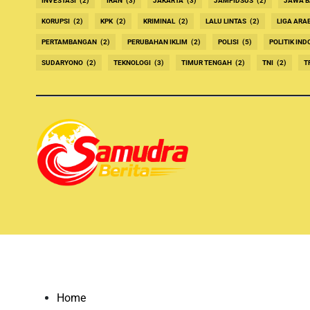
INVESTASI
(2)
IRAN
(3)
JAKARTA
(3)
JAMPIDSUS
(2)
JAWA B
KORUPSI
(2)
KPK
(2)
KRIMINAL
(2)
LALU LINTAS
(2)
LIGA ARA
PERTAMBANGAN
(2)
PERUBAHAN IKLIM
(2)
POLISI
(5)
POLITIK IND
SUDARYONO
(2)
TEKNOLOGI
(3)
TIMUR TENGAH
(2)
TNI
(2)
T
Home