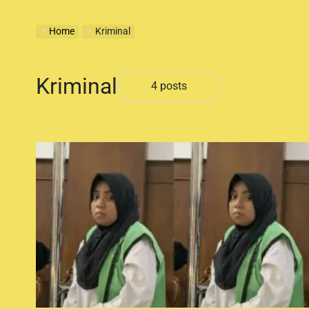
s
Home
Kriminal
Kriminal
4 posts