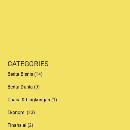
s
t
e
d
b
y
CATEGORIES
Berita Bisnis
(14)
Berita Dunia
(9)
Cuaca & Lingkungan
(1)
Ekonomi
(23)
Finansial
(2)