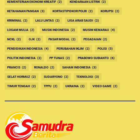
KEMENTERIAN EKONOMI KREATIF
(2)
KENDARAAN LISTRIK
(2)
KETAHANAN PANGAN
(3)
KORTASTIPIDKOR POLRI
(2)
KORUPSI
(2)
KRIMINAL
(2)
LALU LINTAS
(2)
LIGA ARAB SAUDI
(2)
LOGAM MULIA
(2)
MUSIK INDONESIA
(2)
MUSIM KEMARAU
(4)
NCKL
(2)
OJK
(2)
PASAR MODAL
(2)
PEGADAIAN
(2)
PENDIDIKAN INDONESIA
(4)
PERUBAHAN IKLIM
(2)
POLISI
(5)
POLITIK INDONESIA
(2)
PP TUNAS
(2)
PRABOWO SUBIANTO
(6)
PRANCIS
(2)
RONALDO
(2)
SAHAM INDONESIA
(3)
SELAT HORMUZ
(2)
SUDARYONO
(2)
TEKNOLOGI
(3)
TIMUR TENGAH
(2)
TPPU
(2)
UKRAINA
(2)
VIDEO GAME
(2)