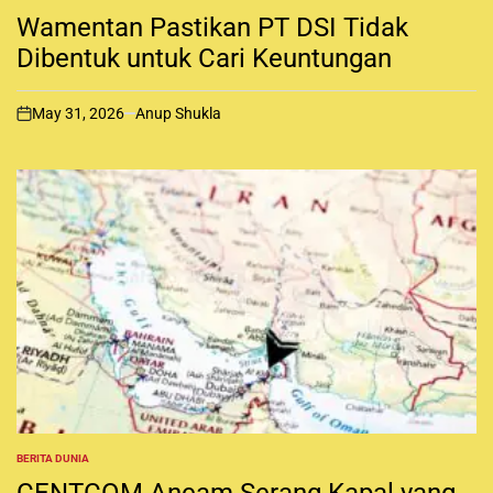
O
Wamentan Pastikan PT DSI Tidak
S
T
Dibentuk untuk Cari Keuntungan
E
D
I
May 31, 2026
Anup Shukla
N
o
n
BERITA DUNIA
P
O
CENTCOM Ancam Serang Kapal yang