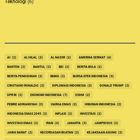
Teknologi
(6)
AI
(2)
AL HILAL
(2)
AL NASSR
(2)
AMERIKA SERIKAT
(6)
BANTEN
(2)
BANTUL
(2)
BEI
(2)
BERITA BOLA
(2)
BERITA PENDIDIKAN
(2)
BMKG
(2)
BURSA EFEK INDONESIA
(3)
CRISTIANO RONALDO
(2)
DIPLOMASI INDONESIA
(3)
DONALD TRUMP
(2)
DPR RI
(2)
EKONOMI INDONESIA
(7)
ESDM
(2)
FEBRIE ADRIANSYAH
(2)
HARGA EMAS
(2)
HIBURAN INDONESIA
(2)
INDONESIA EMAS 2045
(2)
INFLASI
(2)
INVESTASI
(2)
INVESTASI EMAS
(2)
IRAN
(3)
JAKARTA
(3)
JAMPIDSUS
(2)
JAWA BARAT
(2)
KECERDASAN BUATAN
(2)
KEJAKSAAN AGUNG
(2)