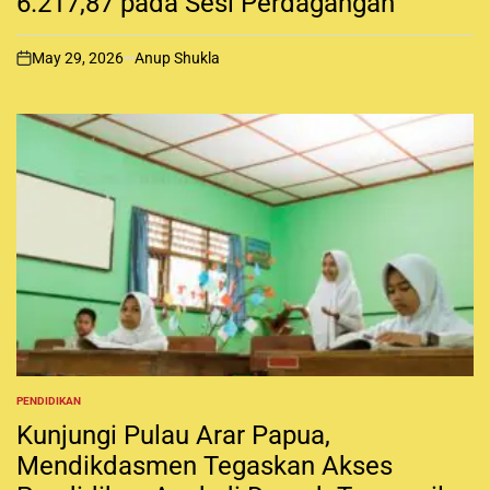
6.217,87 pada Sesi Perdagangan
E
D
I
May 29, 2026
Anup Shukla
N
o
n
PENDIDIKAN
P
O
Kunjungi Pulau Arar Papua,
S
T
Mendikdasmen Tegaskan Akses
E
D