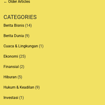
P
←
Older Articles
o
s
CATEGORIES
t
Berita Bisnis
(14)
s
n
Berita Dunia
(9)
a
Cuaca & Lingkungan
(1)
v
i
Ekonomi
(25)
g
a
Finansial
(2)
t
Hiburan
(5)
i
o
Hukum & Keadilan
(9)
n
Investasi
(1)