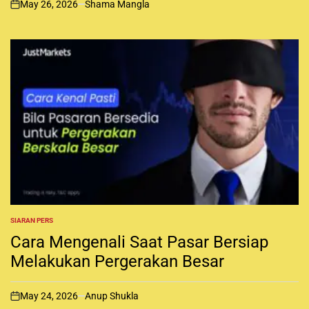
May 26, 2026
Shama Mangla
N
o
n
SIARAN PERS
P
O
Cara Mengenali Saat Pasar Bersiap
S
T
Melakukan Pergerakan Besar
E
D
I
May 24, 2026
Anup Shukla
N
o