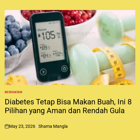
n
KESEHATAN
P
O
Diabetes Tetap Bisa Makan Buah, Ini 8
S
T
Pilihan yang Aman dan Rendah Gula
E
D
I
May 23, 2026
Shama Mangla
N
o
n