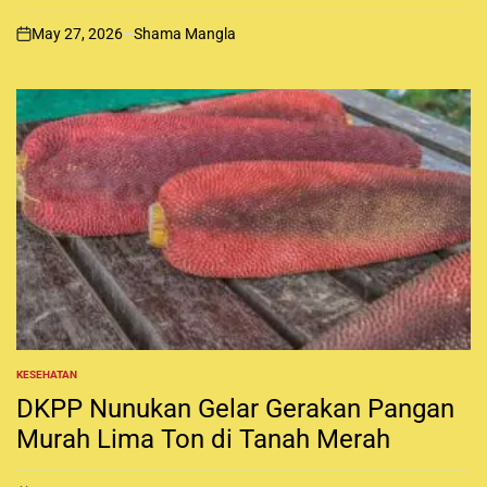
D
I
May 27, 2026
Shama Mangla
N
o
n
KESEHATAN
P
O
DKPP Nunukan Gelar Gerakan Pangan
S
T
Murah Lima Ton di Tanah Merah
E
D
I