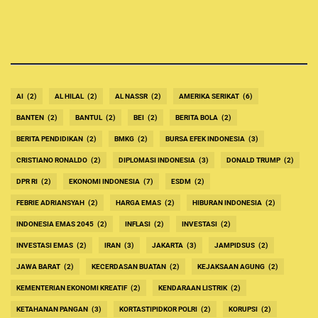
AI
(2)
AL HILAL
(2)
AL NASSR
(2)
AMERIKA SERIKAT
(6)
BANTEN
(2)
BANTUL
(2)
BEI
(2)
BERITA BOLA
(2)
BERITA PENDIDIKAN
(2)
BMKG
(2)
BURSA EFEK INDONESIA
(3)
CRISTIANO RONALDO
(2)
DIPLOMASI INDONESIA
(3)
DONALD TRUMP
(2)
DPR RI
(2)
EKONOMI INDONESIA
(7)
ESDM
(2)
FEBRIE ADRIANSYAH
(2)
HARGA EMAS
(2)
HIBURAN INDONESIA
(2)
INDONESIA EMAS 2045
(2)
INFLASI
(2)
INVESTASI
(2)
INVESTASI EMAS
(2)
IRAN
(3)
JAKARTA
(3)
JAMPIDSUS
(2)
JAWA BARAT
(2)
KECERDASAN BUATAN
(2)
KEJAKSAAN AGUNG
(2)
KEMENTERIAN EKONOMI KREATIF
(2)
KENDARAAN LISTRIK
(2)
KETAHANAN PANGAN
(3)
KORTASTIPIDKOR POLRI
(2)
KORUPSI
(2)