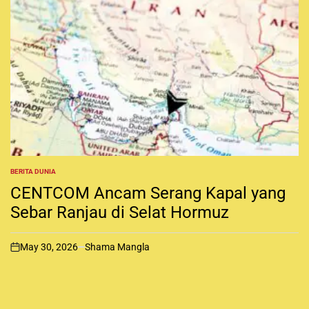
BERITA DUNIA
P
O
CENTCOM Ancam Serang Kapal yang
S
T
Sebar Ranjau di Selat Hormuz
E
D
I
May 30, 2026
Shama Mangla
N
o
n