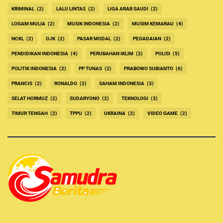
KRIMINAL
(2)
LALU LINTAS
(2)
LIGA ARAB SAUDI
(2)
LOGAM MULIA
(2)
MUSIK INDONESIA
(2)
MUSIM KEMARAU
(4)
NCKL
(2)
OJK
(2)
PASAR MODAL
(2)
PEGADAIAN
(2)
PENDIDIKAN INDONESIA
(4)
PERUBAHAN IKLIM
(2)
POLISI
(5)
POLITIK INDONESIA
(2)
PP TUNAS
(2)
PRABOWO SUBIANTO
(6)
PRANCIS
(2)
RONALDO
(2)
SAHAM INDONESIA
(3)
SELAT HORMUZ
(2)
SUDARYONO
(2)
TEKNOLOGI
(3)
TIMUR TENGAH
(2)
TPPU
(2)
UKRAINA
(2)
VIDEO GAME
(2)