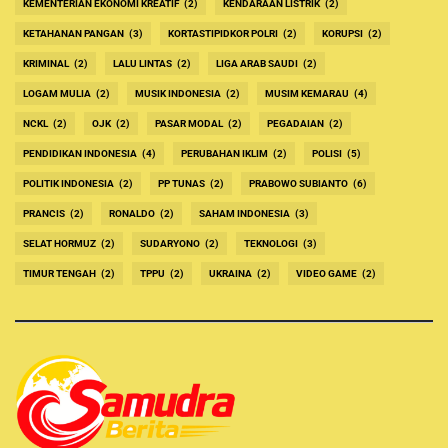
KEMENTERIAN EKONOMI KREATIF
(2)
KENDARAAN LISTRIK
(2)
KETAHANAN PANGAN
(3)
KORTASTIPIDKOR POLRI
(2)
KORUPSI
(2)
KRIMINAL
(2)
LALU LINTAS
(2)
LIGA ARAB SAUDI
(2)
LOGAM MULIA
(2)
MUSIK INDONESIA
(2)
MUSIM KEMARAU
(4)
NCKL
(2)
OJK
(2)
PASAR MODAL
(2)
PEGADAIAN
(2)
PENDIDIKAN INDONESIA
(4)
PERUBAHAN IKLIM
(2)
POLISI
(5)
POLITIK INDONESIA
(2)
PP TUNAS
(2)
PRABOWO SUBIANTO
(6)
PRANCIS
(2)
RONALDO
(2)
SAHAM INDONESIA
(3)
SELAT HORMUZ
(2)
SUDARYONO
(2)
TEKNOLOGI
(3)
TIMUR TENGAH
(2)
TPPU
(2)
UKRAINA
(2)
VIDEO GAME
(2)