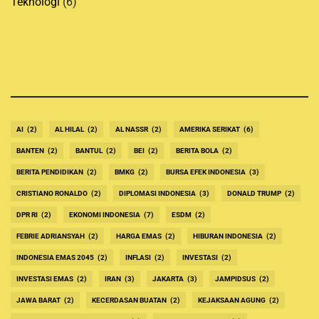
Teknologi
(6)
AI
(2)
AL HILAL
(2)
AL NASSR
(2)
AMERIKA SERIKAT
(6)
BANTEN
(2)
BANTUL
(2)
BEI
(2)
BERITA BOLA
(2)
BERITA PENDIDIKAN
(2)
BMKG
(2)
BURSA EFEK INDONESIA
(3)
CRISTIANO RONALDO
(2)
DIPLOMASI INDONESIA
(3)
DONALD TRUMP
(2)
DPR RI
(2)
EKONOMI INDONESIA
(7)
ESDM
(2)
FEBRIE ADRIANSYAH
(2)
HARGA EMAS
(2)
HIBURAN INDONESIA
(2)
INDONESIA EMAS 2045
(2)
INFLASI
(2)
INVESTASI
(2)
INVESTASI EMAS
(2)
IRAN
(3)
JAKARTA
(3)
JAMPIDSUS
(2)
JAWA BARAT
(2)
KECERDASAN BUATAN
(2)
KEJAKSAAN AGUNG
(2)