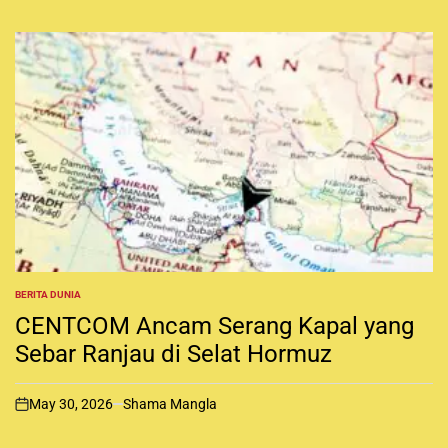
BERITA DUNIA
P
O
CENTCOM Ancam Serang Kapal yang
S
T
Sebar Ranjau di Selat Hormuz
E
D
I
May 30, 2026
Shama Mangla
N
o
n