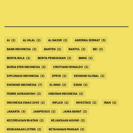
AI
(2)
AL HILAL
(2)
AL NASSR
(2)
AMERIKA SERIKAT
(5)
BANK INDONESIA
(2)
BANTEN
(2)
BANTUL
(2)
BEI
(2)
BERITA BOLA
(2)
BERITA PENDIDIKAN
(2)
BMKG
(2)
BURSA EFEK INDONESIA
(3)
CRISTIANO RONALDO
(2)
DIPLOMASI INDONESIA
(3)
DPR RI
(2)
EKONOMI GLOBAL
(2)
EKONOMI INDONESIA
(7)
EL NINO
(2)
ESDM
(2)
FEBRIE ADRIANSYAH
(2)
HIBURAN INDONESIA
(2)
INDONESIA EMAS 2045
(2)
INFLASI
(2)
INVESTASI
(2)
IRAN
(2)
JAKARTA
(3)
JAMPIDSUS
(2)
JAWA BARAT
(2)
KECERDASAN BUATAN
(2)
KEJAKSAAN AGUNG
(2)
KENDARAAN LISTRIK
(2)
KETAHANAN PANGAN
(3)