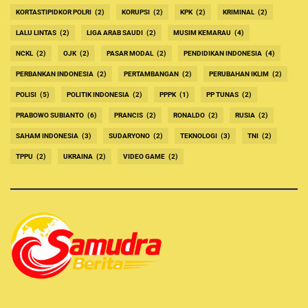
KORTASTIPIDKOR POLRI
(2)
KORUPSI
(2)
KPK
(2)
KRIMINAL
(2)
LALU LINTAS
(2)
LIGA ARAB SAUDI
(2)
MUSIM KEMARAU
(4)
NCKL
(2)
OJK
(2)
PASAR MODAL
(2)
PENDIDIKAN INDONESIA
(4)
PERBANKAN INDONESIA
(2)
PERTAMBANGAN
(2)
PERUBAHAN IKLIM
(2)
POLISI
(5)
POLITIK INDONESIA
(2)
PPPK
(1)
PP TUNAS
(2)
PRABOWO SUBIANTO
(6)
PRANCIS
(2)
RONALDO
(2)
RUSIA
(2)
SAHAM INDONESIA
(3)
SUDARYONO
(2)
TEKNOLOGI
(3)
TNI
(2)
TPPU
(2)
UKRAINA
(2)
VIDEO GAME
(2)