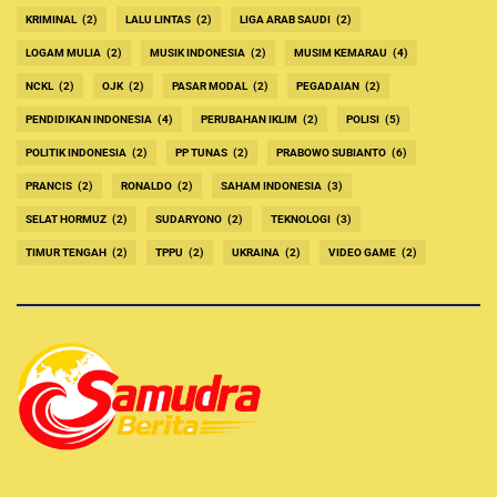
KRIMINAL
(2)
LALU LINTAS
(2)
LIGA ARAB SAUDI
(2)
LOGAM MULIA
(2)
MUSIK INDONESIA
(2)
MUSIM KEMARAU
(4)
NCKL
(2)
OJK
(2)
PASAR MODAL
(2)
PEGADAIAN
(2)
PENDIDIKAN INDONESIA
(4)
PERUBAHAN IKLIM
(2)
POLISI
(5)
POLITIK INDONESIA
(2)
PP TUNAS
(2)
PRABOWO SUBIANTO
(6)
PRANCIS
(2)
RONALDO
(2)
SAHAM INDONESIA
(3)
SELAT HORMUZ
(2)
SUDARYONO
(2)
TEKNOLOGI
(3)
TIMUR TENGAH
(2)
TPPU
(2)
UKRAINA
(2)
VIDEO GAME
(2)