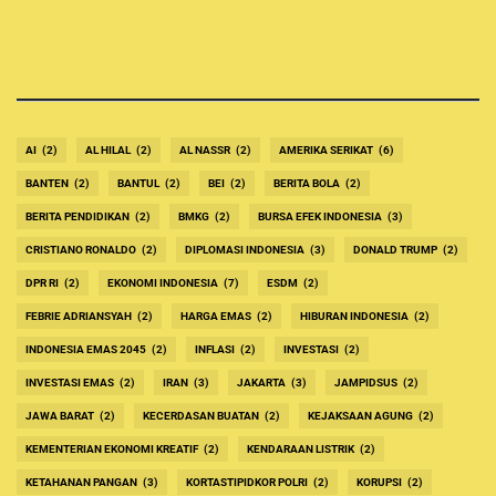
AI
(2)
AL HILAL
(2)
AL NASSR
(2)
AMERIKA SERIKAT
(6)
BANTEN
(2)
BANTUL
(2)
BEI
(2)
BERITA BOLA
(2)
BERITA PENDIDIKAN
(2)
BMKG
(2)
BURSA EFEK INDONESIA
(3)
CRISTIANO RONALDO
(2)
DIPLOMASI INDONESIA
(3)
DONALD TRUMP
(2)
DPR RI
(2)
EKONOMI INDONESIA
(7)
ESDM
(2)
FEBRIE ADRIANSYAH
(2)
HARGA EMAS
(2)
HIBURAN INDONESIA
(2)
INDONESIA EMAS 2045
(2)
INFLASI
(2)
INVESTASI
(2)
INVESTASI EMAS
(2)
IRAN
(3)
JAKARTA
(3)
JAMPIDSUS
(2)
JAWA BARAT
(2)
KECERDASAN BUATAN
(2)
KEJAKSAAN AGUNG
(2)
KEMENTERIAN EKONOMI KREATIF
(2)
KENDARAAN LISTRIK
(2)
KETAHANAN PANGAN
(3)
KORTASTIPIDKOR POLRI
(2)
KORUPSI
(2)