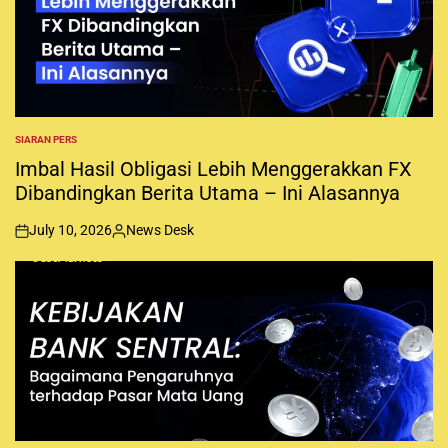
d
b
y
SIARAN PERS
P
O
Imbal Hasil Obligasi Lebih Menggerakkan FX
S
Dibandingkan Berita Utama – Ini Alasannya
T
E
D
July 10, 2026
News Desk
I
o
P
N
n
o
s
t
e
d
b
y