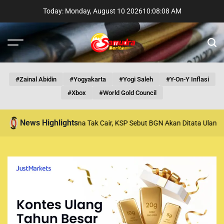
S
Today: Monday, August 10 2026
10
:
08
:
09
AM
k
i
p
M
S
t
e
e
n
a
o
u
r
c
c
#Zainal Abidin
#Yogyakarta
#Yogi Saleh
#y-On-Y Inflasi
h
o
#Xbox
#World Gold Council
n
t
News Highlights
Berhenti Akibat Dana Tak Cair, KSP Sebut BGN Akan Ditata Ulang
Indone
e
n
t