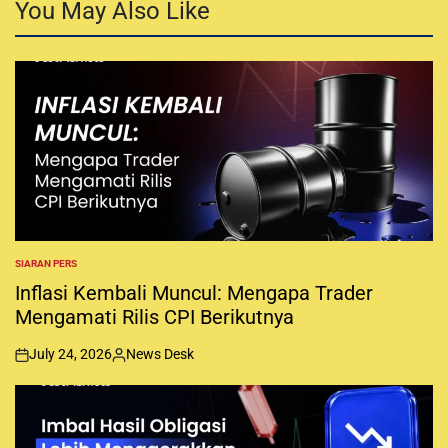
You May Also Like
SIARAN PERS
P
O
Inflasi Kembali Muncul: Mengapa Trader
S
Mengamati Rilis CPI Berikutnya
T
E
D
July 24, 2026
News Desk
I
o
P
N
n
o
s
t
e