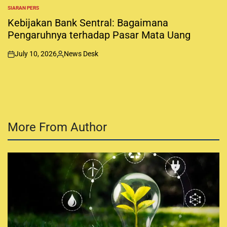
SIARAN PERS
P
O
Kebijakan Bank Sentral: Bagaimana
S
Pengaruhnya terhadap Pasar Mata Uang
T
E
D
July 10, 2026
News Desk
I
o
P
N
n
o
s
t
e
d
b
More From Author
y