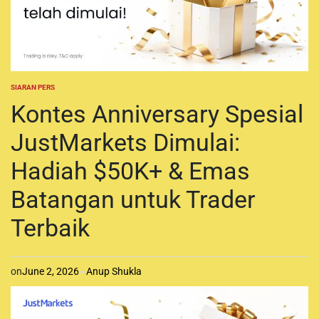
SIARAN PERS
P
O
Kontes Anniversary Spesial
S
T
JustMarkets Dimulai:
E
D
I
Hadiah $50K+ & Emas
N
Batangan untuk Trader
Terbaik
on
June 2, 2026
Anup Shukla