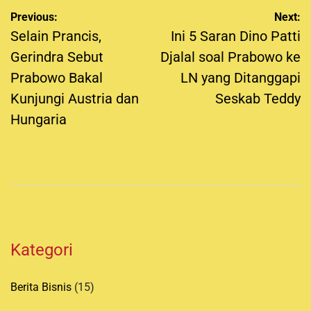
e
P
Previous:
Next:
d
o
Selain Prancis,
Ini 5 Saran Dino Patti
b
s
Gerindra Sebut
y
Djalal soal Prabowo ke
t
Prabowo Bakal
LN yang Ditanggapi
n
Kunjungi Austria dan
Seskab Teddy
a
Hungaria
v
i
g
a
t
i
Kategori
o
n
Berita Bisnis
(15)