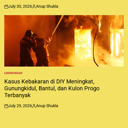
D
July 30, 2026
Anup Shukla
I
o
P
N
n
o
s
t
e
d
b
y
LINGKUNGAN
P
O
Kasus Kebakaran di DIY Meningkat,
S
Gunungkidul, Bantul, dan Kulon Progo
T
E
Terbanyak
D
I
N
July 29, 2026
Anup Shukla
o
P
n
o
s
t