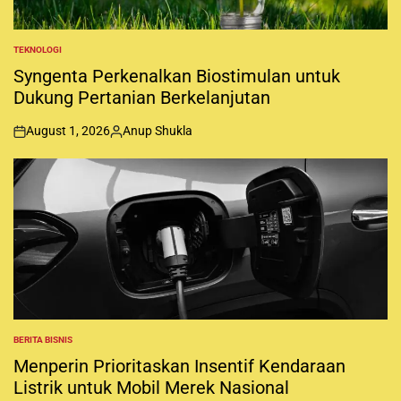
TEKNOLOGI
P
O
Syngenta Perkenalkan Biostimulan untuk
S
Dukung Pertanian Berkelanjutan
T
E
D
August 1, 2026
Anup Shukla
I
o
P
N
n
o
s
t
e
d
b
y
BERITA BISNIS
P
O
Menperin Prioritaskan Insentif Kendaraan
S
Listrik untuk Mobil Merek Nasional
T
E