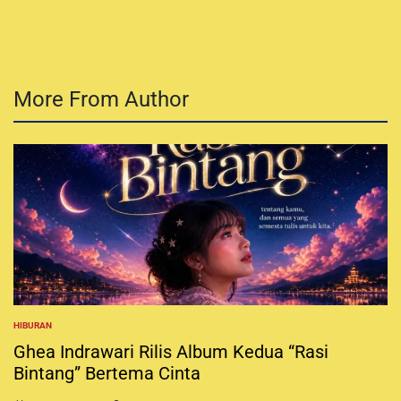
s
t
e
d
b
More From Author
y
HIBURAN
P
O
Ghea Indrawari Rilis Album Kedua “Rasi
S
Bintang” Bertema Cinta
T
E
D