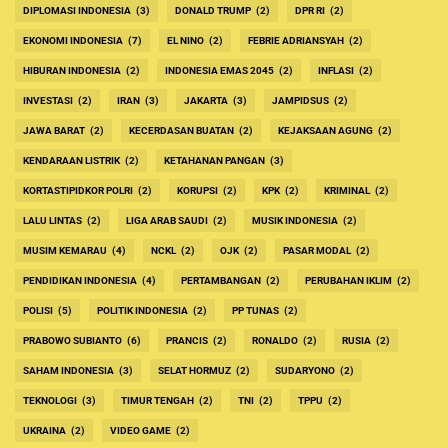
DIPLOMASI INDONESIA
(3)
DONALD TRUMP
(2)
DPR RI
(2)
EKONOMI INDONESIA
(7)
EL NINO
(2)
FEBRIE ADRIANSYAH
(2)
HIBURAN INDONESIA
(2)
INDONESIA EMAS 2045
(2)
INFLASI
(2)
INVESTASI
(2)
IRAN
(3)
JAKARTA
(3)
JAMPIDSUS
(2)
JAWA BARAT
(2)
KECERDASAN BUATAN
(2)
KEJAKSAAN AGUNG
(2)
KENDARAAN LISTRIK
(2)
KETAHANAN PANGAN
(3)
KORTASTIPIDKOR POLRI
(2)
KORUPSI
(2)
KPK
(2)
KRIMINAL
(2)
LALU LINTAS
(2)
LIGA ARAB SAUDI
(2)
MUSIK INDONESIA
(2)
MUSIM KEMARAU
(4)
NCKL
(2)
OJK
(2)
PASAR MODAL
(2)
PENDIDIKAN INDONESIA
(4)
PERTAMBANGAN
(2)
PERUBAHAN IKLIM
(2)
POLISI
(5)
POLITIK INDONESIA
(2)
PP TUNAS
(2)
PRABOWO SUBIANTO
(6)
PRANCIS
(2)
RONALDO
(2)
RUSIA
(2)
SAHAM INDONESIA
(3)
SELAT HORMUZ
(2)
SUDARYONO
(2)
TEKNOLOGI
(3)
TIMUR TENGAH
(2)
TNI
(2)
TPPU
(2)
UKRAINA
(2)
VIDEO GAME
(2)