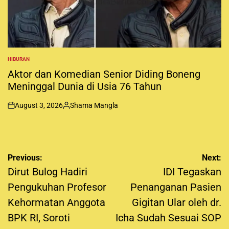
b
y
HIBURAN
P
O
Aktor dan Komedian Senior Diding Boneng
S
Meninggal Dunia di Usia 76 Tahun
T
E
D
August 3, 2026
Shama Mangla
I
o
P
N
n
o
s
t
e
P
Previous:
Next:
d
o
Dirut Bulog Hadiri
IDI Tegaskan
b
s
Pengukuhan Profesor
y
Penanganan Pasien
t
Kehormatan Anggota
Gigitan Ular oleh dr.
n
BPK RI, Soroti
Icha Sudah Sesuai SOP