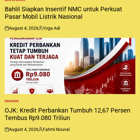
P
O
Bahlil Siapkan Insentif NMC untuk Perkuat
S
Pasar Mobil Listrik Nasional
T
E
D
August 4, 2026
Yoga Adi
I
o
P
N
n
o
s
t
e
d
b
y
EKONOMI
P
O
OJK: Kredit Perbankan Tumbuh 12,67 Persen
S
Tembus Rp9.080 Triliun
T
E
D
August 4, 2026
Fahmi Nouval
I
o
P
N
n
o