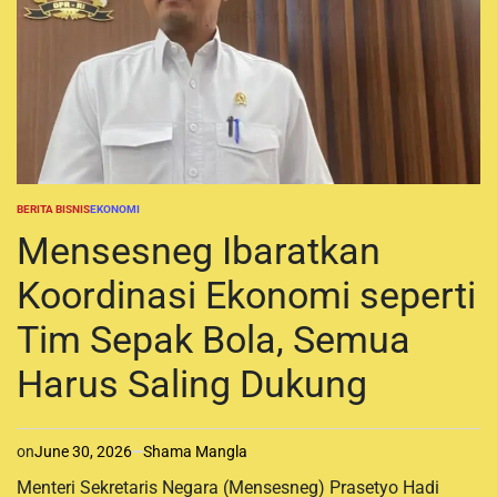
BERITA BISNIS
EKONOMI
P
O
Mensesneg Ibaratkan
S
T
Koordinasi Ekonomi seperti
E
D
I
Tim Sepak Bola, Semua
N
Harus Saling Dukung
on
June 30, 2026
Shama Mangla
Menteri Sekretaris Negara (Mensesneg) Prasetyo Hadi