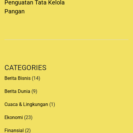
a
Penguatan Tata Kelola
v
Pangan
i
g
a
t
i
o
n
CATEGORIES
Berita Bisnis
(14)
Berita Dunia
(9)
Cuaca & Lingkungan
(1)
Ekonomi
(23)
Finansial
(2)